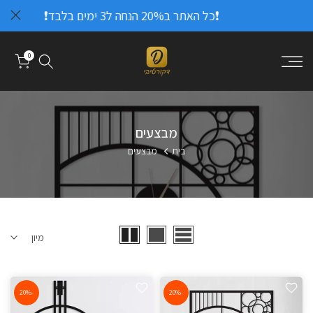
❗כל האתר ב20% הנחה ל3 ימים בלבד❗
דלג
לתוכן
0
מבצעים
בית
מבצעים
מיון
-20%
-20%