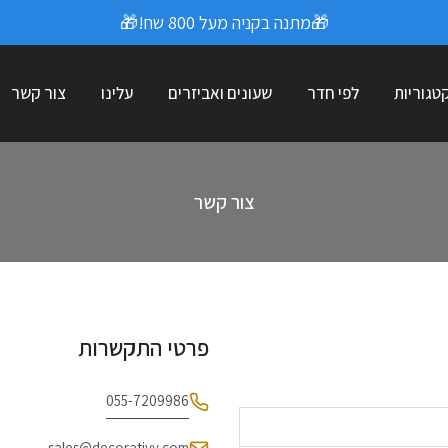
🎁מתנה בקניה מעל 800 שח!🎁
טגוריות
לפי חדר
שעונים ואביזרים
עלינו
צור קשר
צור קשר
פרטי התקשרות
055-7209986
sales@decorativy.com