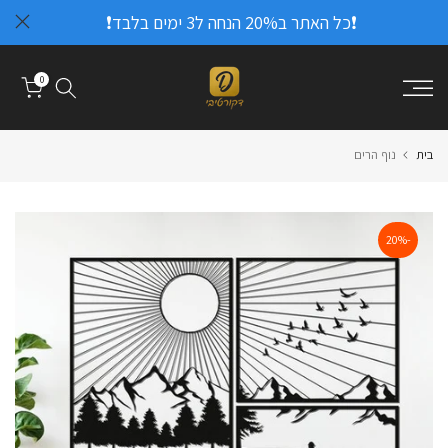
❗כל האתר ב20% הנחה ל3 ימים בלבד❗
דלג
לתוכן
0
בית
נוף הרים
-20%