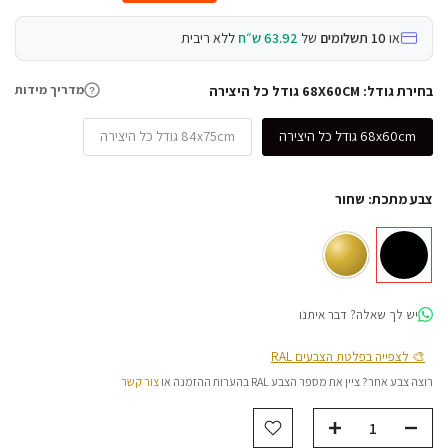
או
10 תשלומים
של
63.92 ש״ח
ללא ריבית
מדריך מידות
בחירת גודל:
68X60CM גודל כל היצירה
?
68x60cm גודל כל היצירה
84x75cm גודל כל היצירה
צבע מתכת:
שחור
יש לך שאלה? דבר איתנו
🎨 לצפייה בפלטת הצבעים RAL
רוצה צבע אחר? ציין את מספר הצבע RAL בהערות ההזמנה או
צור קשר