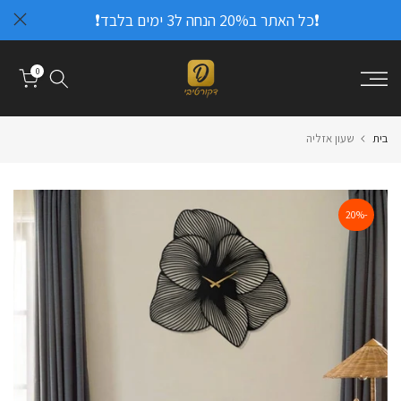
❗כל האתר ב20% הנחה ל3 ימים בלבד❗
דלג
לתוכן
0
בית
שעון אזליה
-20%